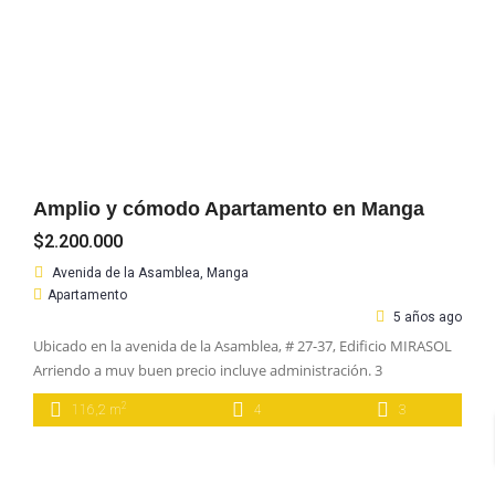
Amplio y cómodo Apartamento en Manga
$2.200.000
Avenida de la Asamblea, Manga
Apartamento
5 años ago
Ubicado en la avenida de la Asamblea, # 27-37, Edificio MIRASOL
Arriendo a muy buen precio incluye administración. 3
habitaciones, la principal con baño, baño social y habitación de
2
116,2 m
4
3
servicio con baño. Sala, comedor, area de oficios y parqueadero.
116 metros cuadrados con excelente distribución.