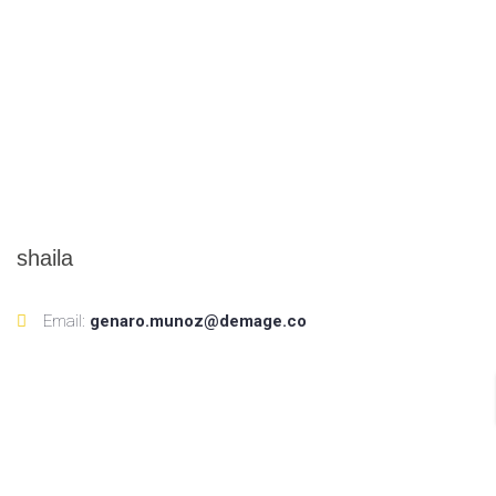
shaila
Email:
genaro.munoz@demage.co