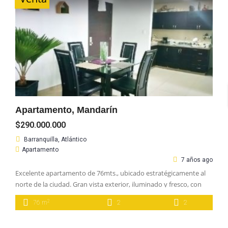
Apartamento, Mandarín
$290.000.000
Barranquilla, Atlántico
Apartamento
7 años ago
Excelente apartamento de 76mts., ubicado estratégicamente al
norte de la ciudad. Gran vista exterior, iluminado y fresco, con
excelentes acabados. Dispone de 2 habitaciones, 2 baños, cocina
2
76 m
2
2
abierta, área de labores, cuarto de servicio y garaje cubierto e
independiente. El edificio tiene amplias zonas sociales para