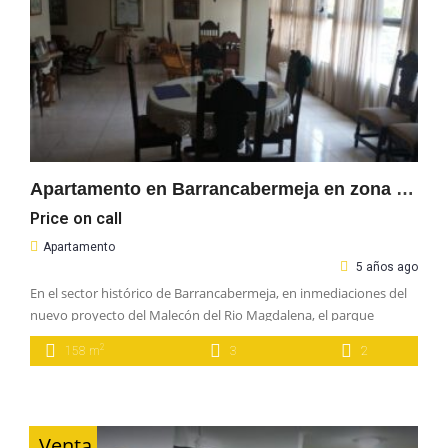
Apartamento en Barrancabermeja en zona de nuevos proyectos urbanísticos
Price on call
Apartamento
5 años ago
En el sector histórico de Barrancabermeja, en inmediaciones del
nuevo proyecto del Malecón del Rio Magdalena, el parque
ecológico de la ciénaga Miramar y el Cristo petrolero. A media
2
158 m
3
2
cuadra de la Alcaldia de Barrancabermeja y la entrada principal de
la refineria de Ecopetrol. 158 metros cuadrados, con tres
habitaciones, dos baños y amplio salón […]
Venta