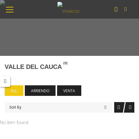
(0)
VALLE DEL CAUCA
ALL
ARRIENDO
VENTA
Sort By
No item found