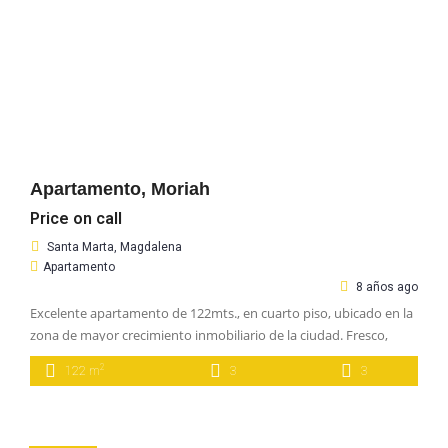
Apartamento, Moriah
Price on call
Santa Marta, Magdalena
Apartamento
8 años ago
Excelente apartamento de 122mts., en cuarto piso, ubicado en la
zona de mayor crecimiento inmobiliario de la ciudad. Fresco,
iluminado, con vista exterior y excelentes acabados; este
2
122 m
3
3
apartamento dispone de 3 alcobas, 3 baños, cocina abierta, área
de labores, depósito y garaje cubierto independiente.
Iluminación artificial y accesorios decorativos completamente
nuevos. El edificio cuenta con […]