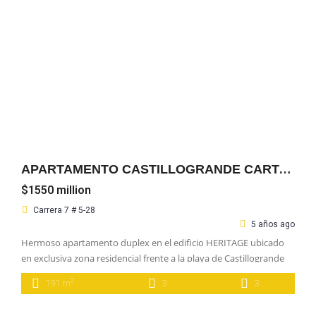
APARTAMENTO CASTILLOGRANDE CARTAGENA
$1550 million
Carrera 7 # 5-28
5 años ago
Hermoso apartamento duplex en el edificio HERITAGE ubicado
en exclusiva zona residencial frente a la playa de Castillogrande
en Cartagena; area privada de 190 m2, cómodas zona social que
2
191 m
3
3
cuenta con juegos infantiles, completo gimnasio, piscina con vista
al mar. El apartamento cuenta con sala, comedor, 3 baños,