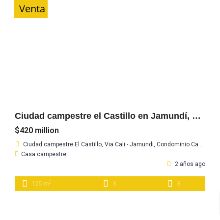
Venta
Ciudad campestre el Castillo en Jamundí, gran oportunidad
$420 million
Ciudad campestre El Castillo, Via Cali - Jamundi, Condominio Camelias, Casa 38
Casa campestre
2 años ago
2
125 m
3
3