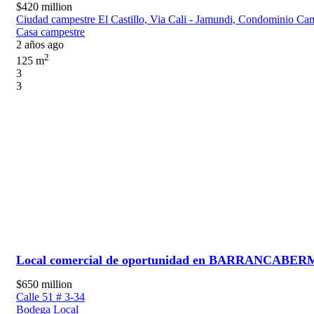
$420 million
Ciudad campestre El Castillo, Via Cali - Jamundi, Condominio Cam
Casa campestre
2 años ago
2
125 m
3
3
Local comercial de oportunidad en BARRANCABE
$650 million
Calle 51 # 3-34
Bodega
Local