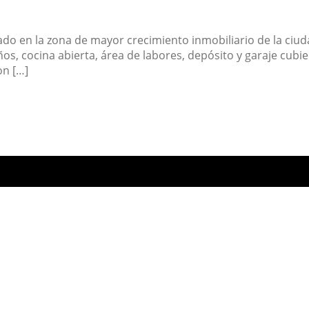
o en la zona de mayor crecimiento inmobiliario de la ciudad
, cocina abierta, área de labores, depósito y garaje cubier
on […]