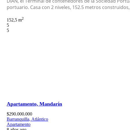
DIAN, el Terminal de contenedores de la Sociedad Portua
portuario. Casa con 2 niveles, 152.5 metros construidos,
2
152,5 m
5
5
Apartamento, Mandarín
$290.000.000
Barranquilla, Atlántico
Apartamento
8 años ago