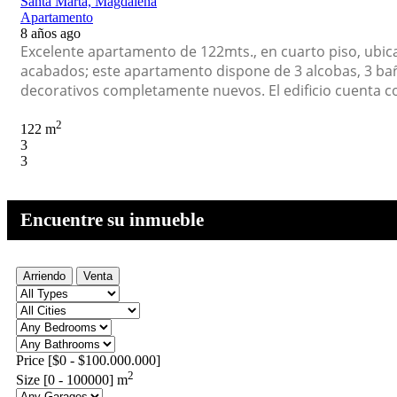
Santa Marta, Magdalena
Apartamento
8 años ago
Excelente apartamento de 122mts., en cuarto piso, ubicad
acabados; este apartamento dispone de 3 alcobas, 3 baños
decorativos completamente nuevos. El edificio cuenta c
2
122 m
3
3
Encuentre su inmueble
Arriendo
Venta
Price [
$0
-
$100.000.000
]
2
Size [
0
-
100000
] m